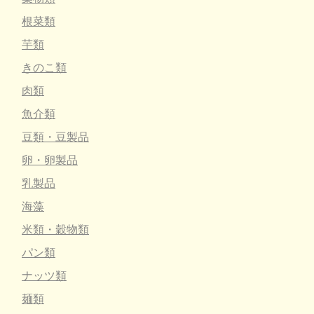
根菜類
芋類
きのこ類
肉類
魚介類
豆類・豆製品
卵・卵製品
乳製品
海藻
米類・穀物類
パン類
ナッツ類
麺類