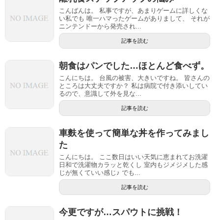
こんばんは。 私事ですが、あまりゲームに詳しくな
い私でも 唯一ハマったゲームがありまして、 それが
ニンテンドーから発売され...
記事を読む
朝食はパンでした…ほとんど食べず。
こんにちは。 台風の被害、大きいですね。 皆さんの
ところは大丈夫ですか？ 私は病院で付き添いしてい
るので、意識して外を見な...
記事を読む
車麩を使って簡単な丼を作ってみまし
た
こんにちは。 ここ数日はいい天気に恵まれてお洗濯
日和で洗濯物カラッと乾くし 室内もジメジメした感
じが無くていい感じ♪ でも...
記事を読む
今更ですが…スパウトに挑戦！