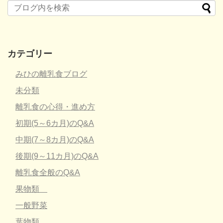
カテゴリー
みひの離乳食ブログ
未分類
離乳食の心得・進め方
初期(5～6カ月)のQ&A
中期(7～8カ月)のQ&A
後期(9～11カ月)のQ&A
離乳食全般のQ&A
果物類
一般野菜
葉物類