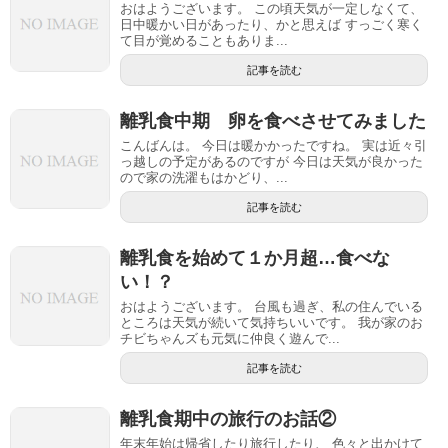
おはようございます。 この頃天気が一定しなくて、
日中暖かい日があったり、かと思えば すっごく寒く
て目が覚めることもありま...
記事を読む
離乳食中期 卵を食べさせてみました
こんばんは。 今日は暖かかったですね。 実は近々引
っ越しの予定があるのですが 今日は天気が良かった
ので家の洗濯もはかどり、...
記事を読む
離乳食を始めて１か月超…食べな
い！？
おはようございます。 台風も過ぎ、私の住んでいる
ところは天気が続いて気持ちいいです。 我が家のお
チビちゃんズも元気に仲良く遊んで...
記事を読む
離乳食期中の旅行のお話②
年末年始は帰省したり旅行したり、 色々と出かけて