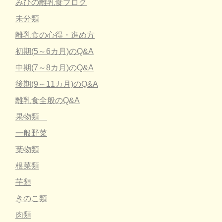
みひの離乳食ブログ
未分類
離乳食の心得・進め方
初期(5～6カ月)のQ&A
中期(7～8カ月)のQ&A
後期(9～11カ月)のQ&A
離乳食全般のQ&A
果物類
一般野菜
葉物類
根菜類
芋類
きのこ類
肉類