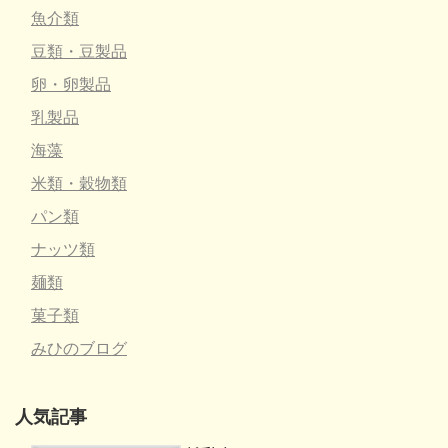
魚介類
豆類・豆製品
卵・卵製品
乳製品
海藻
米類・穀物類
パン類
ナッツ類
麺類
菓子類
みひのブログ
人気記事