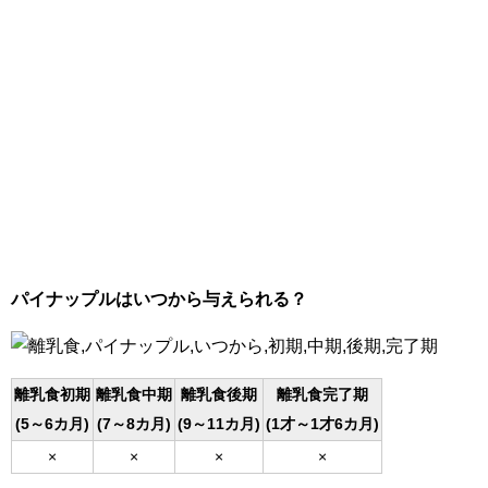
パイナップルはいつから与えられる？
離乳食初期
離乳食中期
離乳食後期
離乳食完了期
(5～6カ月)
(7～8カ月)
(9～11カ月)
(1才～1才6カ月)
×
×
×
×