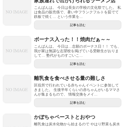
家族連れで出かけられるラーメン店
こんばんは。 今日は長女の学校の文化祭でした。 私
は食品の販売係で、暑い中フランクフルトを茹でて
鉄板で焼く… という作業を...
記事を読む
ボーナス入った！！焼肉だぁ～～
こんばんは。 今日は…念願のボーナス日！！ でも、
我が家は無謀な志望校を掲げている受験生がおりま
して… 塾代がものすごいこ...
記事を読む
離乳食を食べさせる量の難しさ
区役所で行われている赤ちゃんイベントに参加して
きました。 生後半年くらいの赤ちゃんがいるママさ
んが集まるもので、 情報交換をメイ...
記事を読む
かぼちゃペーストとおやつ
離乳食は炭水化物から始まるので やはり野菜も炭水