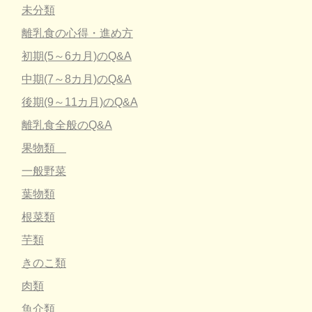
未分類
離乳食の心得・進め方
初期(5～6カ月)のQ&A
中期(7～8カ月)のQ&A
後期(9～11カ月)のQ&A
離乳食全般のQ&A
果物類
一般野菜
葉物類
根菜類
芋類
きのこ類
肉類
魚介類