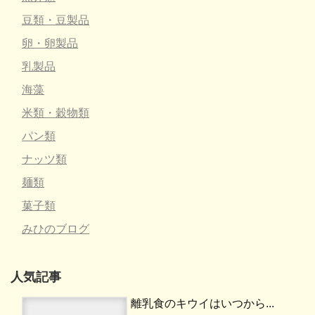
豆類・豆製品
卵・卵製品
乳製品
海藻
米類・穀物類
パン類
ナッツ類
麺類
菓子類
みひのブログ
人気記事
離乳食のキウイはいつから...